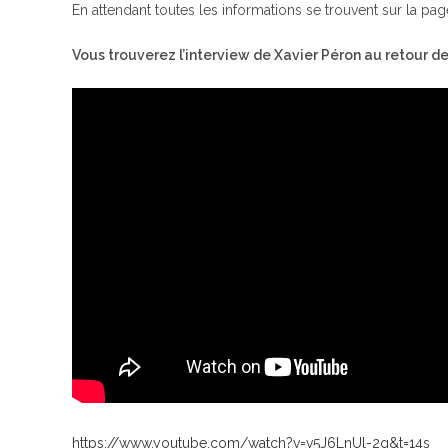
En attendant toutes les informations se trouvent sur la pag
Vous trouverez l’interview de Xavier Péron au retour d
https://www.youtube.com/watch?v=v5J6LnUl-2g&t=14s