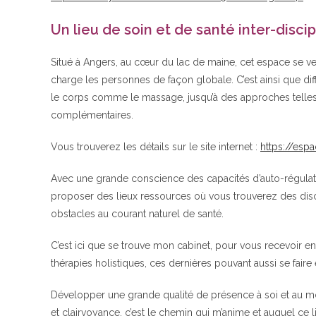
Un lieu de soin et de santé inter-disci
Situé à Angers, au cœur du lac de maine, cet espace se v
charge les personnes de façon globale. C’est ainsi que dif
le corps comme le massage, jusqu’à des approches telles q
complémentaires.
Vous trouverez les détails sur le site internet :
https://espa
Avec une grande conscience des capacités d’auto-régulatio
proposer des lieux ressources où vous trouverez des discip
obstacles au courant naturel de santé.
C’est ici que se trouve mon cabinet, pour vous recevoir en
thérapies holistiques, ces dernières pouvant aussi se faire 
Développer une grande qualité de présence à soi et au mo
et clairvoyance, c’est le chemin qui m’anime et auquel ce l