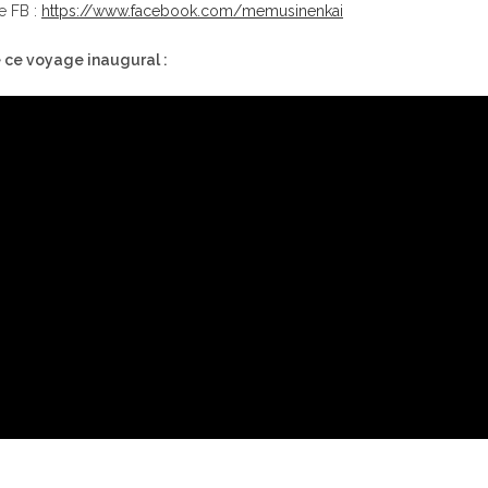
e FB :
https://www.facebook.com/memusinenkai
e ce voyage inaugural :