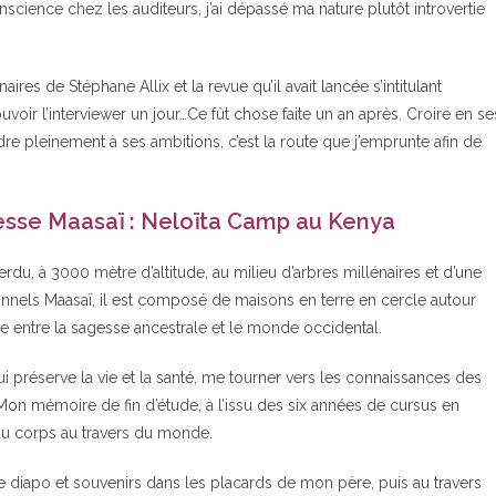
cience chez les auditeurs, j’ai dépassé ma nature plutôt introvertie
es de Stéphane Allix et la revue qu’il avait lancée s’intitulant
uvoir l’interviewer un jour…Ce fût chose faite un an après. Croire en se
re pleinement à ses ambitions, c’est la route que j’emprunte afin de
gesse Maasaï : Neloïta Camp au Kenya
erdu, à 3000 mètre d’altitude, au milieu d’arbres millénaires et d’une
ionnels Maasaï, il est composé de maisons en terre en cercle autour
re entre la sagesse ancestrale et le monde occidental.
i préserve la vie et la santé, me tourner vers les connaissances des
n mémoire de fin d’étude, à l’issu des six années de cursus en
 du corps au travers du monde.
 diapo et souvenirs dans les placards de mon père, puis au travers