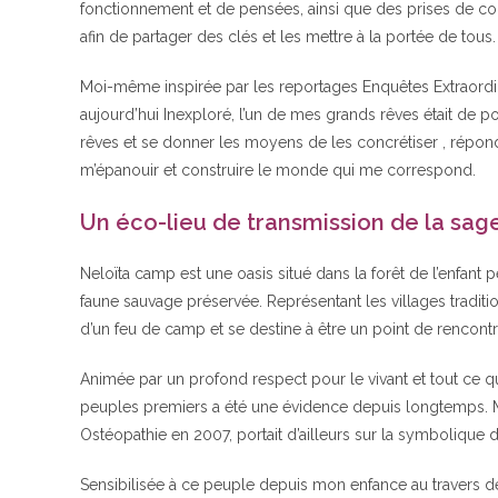
fonctionnement et de pensées, ainsi que des prises de cons
afin de partager des clés et les mettre à la portée de tous.
Moi-même inspirée par les reportages Enquêtes Extraordinair
aujourd’hui Inexploré, l’un de mes grands rêves était de po
rêves et se donner les moyens de les concrétiser , répond
m’épanouir et construire le monde qui me correspond.
Un éco-lieu de transmission de la sa
Neloïta camp est une oasis situé dans la forêt de l’enfant p
faune sauvage préservée. Représentant les villages tradit
d’un feu de camp et se destine à être un point de rencont
Animée par un profond respect pour le vivant et tout ce qu
peuples premiers a été une évidence depuis longtemps. Mo
Ostéopathie en 2007, portait d’ailleurs sur la symbolique
Sensibilisée à ce peuple depuis mon enfance au travers de