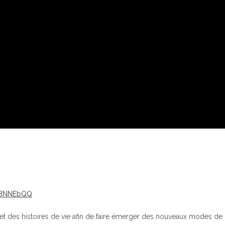
Gq8NNEbQQ
 et des histoires de vie afin de faire émerger des nouveaux modes de