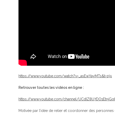
https://www.youtube.com/watch?v=_asEwYayMTs&t=15s
Retrouver toutes les vidéos en ligne :
https://www.youtube.com/channel/UCdIZ8U7DO1Etnj
Motivée par l’idée de relier et coordonner des personnes