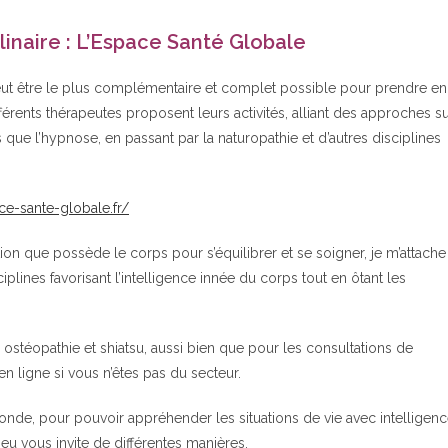
plinaire : L’Espace Santé Globale
eut être le plus complémentaire et complet possible pour prendre en
férents thérapeutes proposent leurs activités, alliant des approches s
ue l’hypnose, en passant par la naturopathie et d’autres disciplines
ce-sante-globale.fr/
n que possède le corps pour s’équilibrer et se soigner, je m’attache
lines favorisant l’intelligence innée du corps tout en ôtant les
 ostéopathie et shiatsu, aussi bien que pour les consultations de
en ligne si vous n’êtes pas du secteur.
nde, pour pouvoir appréhender les situations de vie avec intelligen
ieu vous invite de différentes manières.