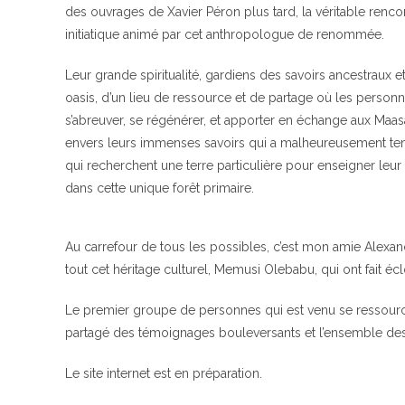
des ouvrages de Xavier Péron plus tard, la véritable renco
initiatique animé par cet anthropologue de renommée.
Leur grande spiritualité, gardiens des savoirs ancestraux et
oasis, d’un lieu de ressource et de partage où les personn
s’abreuver, se régénérer, et apporter en échange aux Maasaï
envers leurs immenses savoirs qui a malheureusement te
qui recherchent une terre particulière pour enseigner leur 
dans cette unique forêt primaire.
Au carrefour de tous les possibles, c’est mon amie Alexa
tout cet héritage culturel, Memusi Olebabu, qui ont fait éc
Le premier groupe de personnes qui est venu se ressourcer
partagé des témoignages bouleversants et l’ensemble des M
Le site internet est en préparation.