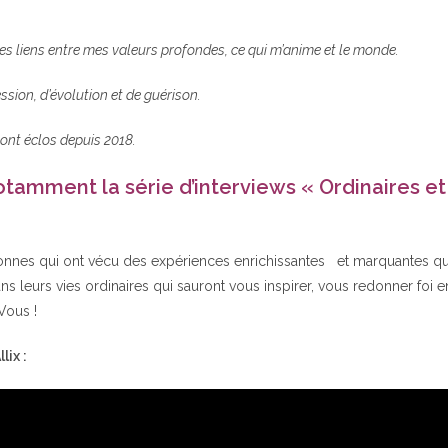
des liens entre mes valeurs profondes, ce qui m’anime et le monde.
ession, d’évolution et de guérison.
 ont éclos depuis 2018.
amment la série d’interviews « Ordinaires et
sonnes qui ont vécu des expériences enrichissantes
et marquantes qu
s leurs vies ordinaires qui sauront vous inspirer, vous redonner foi e
 Vous !
lix :