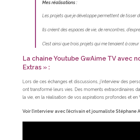
Mes réalisations :
Les projets que je développe permettent de tisser 
Ils créent des espaces de vie, de rencontres, d’expr
C’est ainsi que trois projets qui me tenaient à cœur
La chaine Youtube GwAime TV avec not
Extras » :
Lors de ces échanges et discussions, j’interview des per
ont transformé leurs vies. Des moments extraordinaires dan
la vie, en la réalisation de vos aspirations profondes et en
Voir l’interview avec l’écrivain et journaliste Stéphane Al